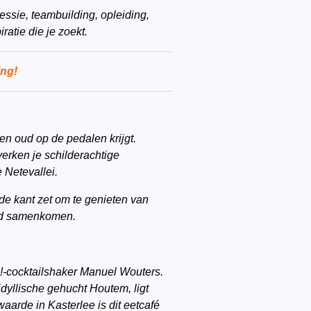
ssie, teambuilding, opleiding,
ratie die je zoekt.
ing
!
 en oud op de pedalen krijgt.
verken je schilderachtige
 Netevallei.
de kant zet om te genieten van
heid samenkomen.
!-cocktailshaker Manuel Wouters.
idyllische gehucht Houtem, ligt
waarde in Kasterlee is dit eetcafé