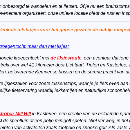
nbezorgd te wandelen en te fietsen. Of je nu een brainstormse
evenement organiseert, onze unieke locatie biedt de rust en inspi
leukste uitstapjes voor het ganse gezin in de nabije omgev
roegentocht, maar dan met ijsjes:
itionele kroegentocht met
de IJsjesroute
, een avontuur dat jong
trekt over wel 41 kilometer door Lichtaart, Tielen en Kasterlee, 
den, betoverende Kempense bossen en de serene pracht van de
 ijsjeszaken voor zoete tussenstops, waar je je fiets even aan 
etelijke fietservaring waarbij lekkernijen en natuurlijke schoon
trobar Mill Hill
in Kasterlee, een creatie van de befaamde njam
 de speeltuin of een potje minigolf spelen. Niet ver weg, in het 
enieten van activiteiten zoals footpolo en snookergolf. Als vaste 