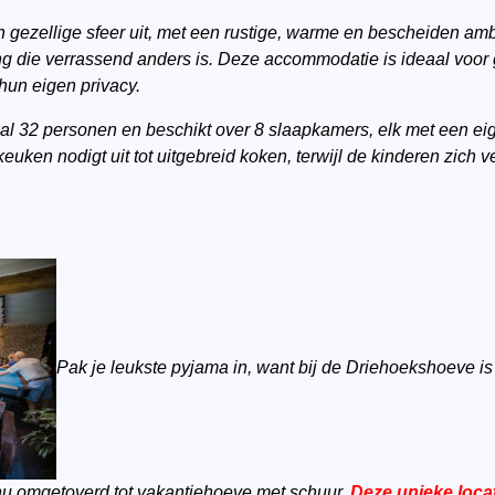
n gezellige sfeer uit, met een rustige, warme en bescheiden am
ing die verrassend anders is. Deze accommodatie is ideaal voor
 hun eigen privacy.
l 32 personen en beschikt over 8 slaapkamers, elk met een ei
keuken nodigt uit tot uitgebreid koken, terwijl de kinderen zich 
Pak je leukste pyjama in, want bij de Driehoekshoeve is 
 nu omgetoverd tot vakantiehoeve met schuur.
Deze unieke loca