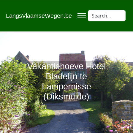
LangsVlaamseWegen.be
Vakantiehoeve Hotel
Bladelijn te
Lampernisse
(Diksmuide)