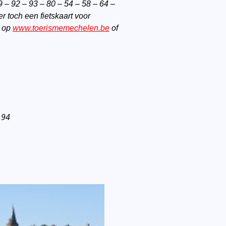
 – 92 – 93 – 80 – 54 – 58 – 64 –
r toch een fietskaart voor
e op
www.toerismemechelen.be
of
 94