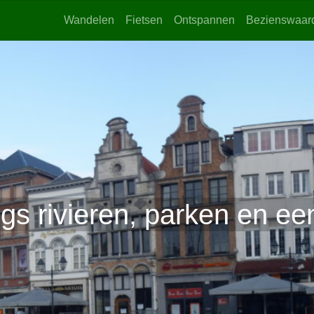
Wandelen
Fietsen
Ontspannen
Bezienswaar
gs rivieren, parken en ee