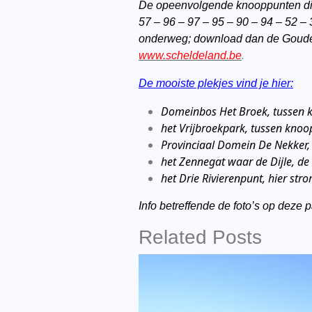
De opeenvolgende knooppunten die j
57 – 96 – 97 – 95 – 90 – 94 – 52 – 3
onderweg; download dan de Goude
www.scheldeland.be
.
De mooiste plekjes vind je hier:
Domeinbos Het Broek, tussen 
het Vrijbroekpark, tussen kno
Provinciaal Domein De Nekker,
het Zennegat waar de Dijle, d
het Drie Rivierenpunt, hier str
Info betreffende de foto’s op deze 
Related Posts