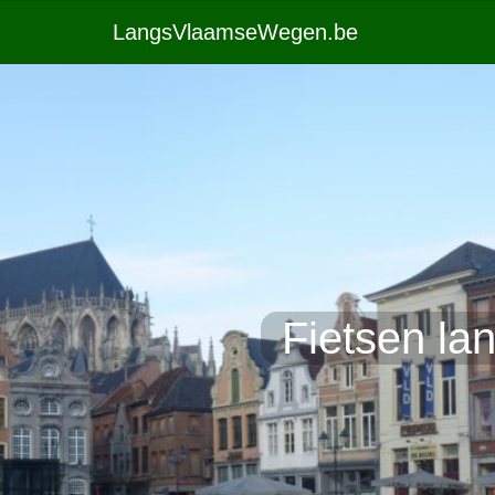
LangsVlaamseWegen.be
Fietsen lan