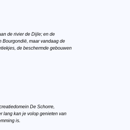
n de rivier de Dijle; en de
an Bourgondië, maar vandaag de
 boetiekjes, de beschermde gebouwen
 Recreatiedomein De Schorre,
r lang kan je volop genieten van
emming is.