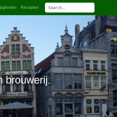
digheden
Recepten
n brouwerij.