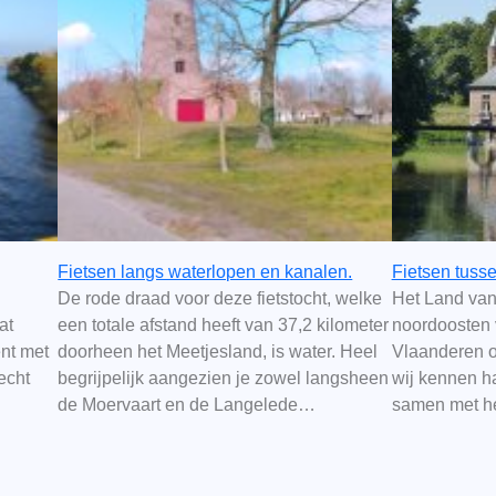
Fietsen langs waterlopen en kanalen.
Fietsen tuss
De rode draad voor deze fietstocht, welke
Het Land van
at
een totale afstand heeft van 37,2 kilometer
noordoosten 
ent met
doorheen het Meetjesland, is water. Heel
Vlaanderen 
echt
begrijpelijk aangezien je zowel langsheen
wij kennen h
de Moervaart en de Langelede…
samen met h