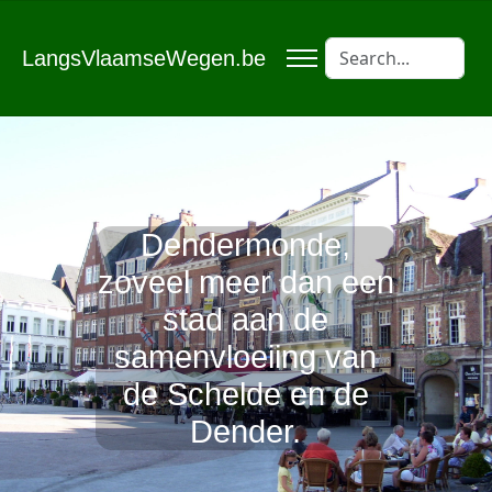
LangsVlaamseWegen.be
Dendermonde,
zoveel meer dan een
stad aan de
samenvloeiing van
de Schelde en de
Dender.