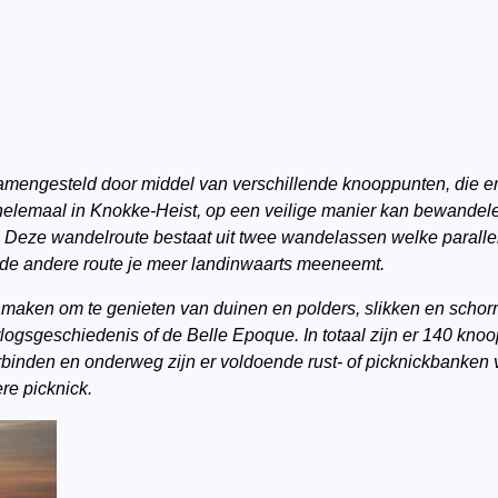
samengesteld door middel van verschillende knooppunten, die er 
helemaal in Knokke-Heist, op een veilige manier kan bewandelen
n. Deze wandelroute bestaat uit twee wandelassen welke parallel
ijl de andere route je meer landinwaarts meeneemt.
maken om te genieten van duinen en polders, slikken en schorre
orlogsgeschiedenis of de Belle Epoque. In totaal zijn er 140 kn
binden en onderweg zijn er voldoende rust- of picknickbanken 
re picknick.