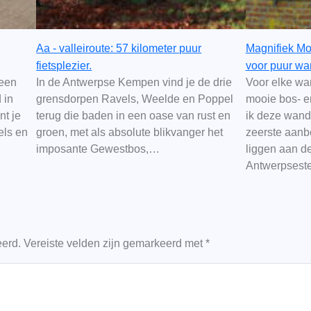
Aa - valleiroute: 57 kilometer puur
Magnifiek Mo
fietsplezier.
voor puur wan
 een
In de Antwerpse Kempen vind je de drie
Voor elke wa
 in
grensdorpen Ravels, Weelde en Poppel
mooie bos- e
nt je
terug die baden in een oase van rust en
ik deze wande
els en
groen, met als absolute blikvanger het
zeerste aanb
imposante Gewestbos,…
liggen aan d
Antwerpses
eerd.
Vereiste velden zijn gemarkeerd met
*