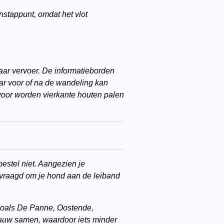
instappunt, omdat het vlot
aar vervoer. De informatieborden
aar voor of na de wandeling kan
rvoor worden vierkante houten palen
oestel niet. Aangezien je
evraagd om je hond aan de leiband
t zoals De Panne, Oostende,
auw samen, waardoor iets minder