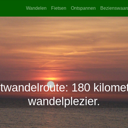
Wandelen
Fietsen
Ontspannen
Bezienswaar
twandelroute: 180 kilomet
wandelplezier.