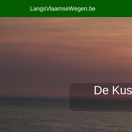
LangsVlaamseWegen.be
De Kus