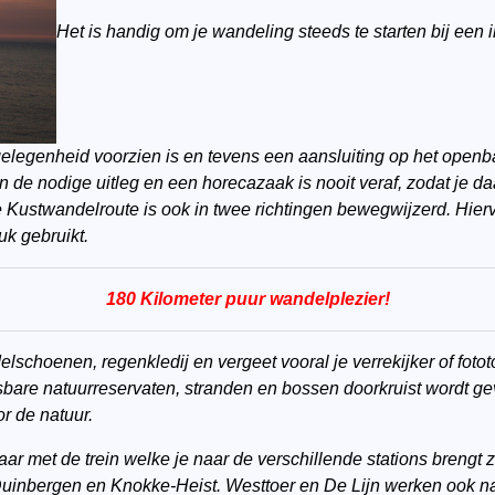
Het is handig om je wandeling steeds te starten bij een 
gelegenheid voorzien is en tevens een aansluiting op het openb
n de nodige uitleg en een horecazaak is nooit veraf, zodat je d
e Kustwandelroute is ook in twee richtingen bewegwijzerd. Hie
uk gebruikt.
180 Kilometer puur wandelplezier!
lschoenen, regenkledij en vergeet vooral je verrekijker of fotot
bare natuurreservaten, stranden en bossen doorkruist wordt g
r de natuur.
aar met de trein welke je naar de verschillende stations breng
Duinbergen en Knokke-Heist. Westtoer en De Lijn werken ook n