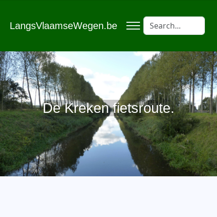
LangsVlaamseWegen.be
De Kreken fietsroute.