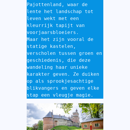
Pajottenland, waar de 
lente het landschap tot 
leven wekt met een 
kleurrijk tapijt van 
voorjaarsbloeiers.
Maar het zijn vooral de 
statige kastelen, 
verscholen tussen groen en 
geschiedenis, die deze 
wandeling haar unieke 
karakter geven. Ze duiken 
op als sprookjesachtige 
blikvangers en geven elke 
stap een vleugje magie.