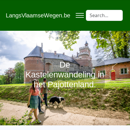
LangsVlaamseWegen.be
De
Kastelenwandeling in
het Pajottenland.