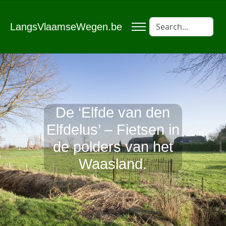
LangsVlaamseWegen.be
De ‘Elfde van den
Elfdelus’ – Fietsen in
de polders van het
Waasland.