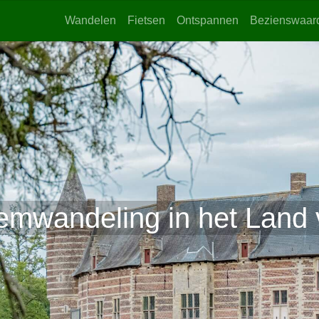
Wandelen
Fietsen
Ontspannen
Bezienswaar
mwandeling in het Land 