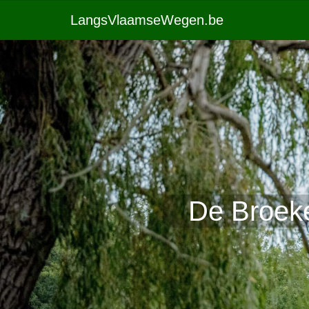
LangsVlaamseWegen.be
De Broeke