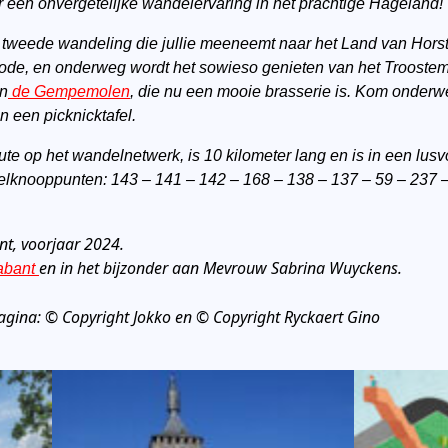
 een onvergetelijke wandelervaring in het prachtige Hageland!
 tweede wandeling die jullie meeneemt naar het Land van Horst.
-Rode, en onderweg wordt het sowieso genieten van het Troostem
en
de Gempemolen
, die nu een mooie brasserie is. Kom onderw
n een picknicktafel.
ute op het wandelnetwerk, is 10 kilometer lang en is in een
lusv
knooppunten: 143 – 141 – 142 – 168 – 138 – 137 – 59 – 237 –
t, voorjaar 2024.
en in het bijzonder aan Mevrouw Sabrina Wuyckens.
abant
pagina:
© Copyright
Jokko en © Copyright Ryckaert Gino