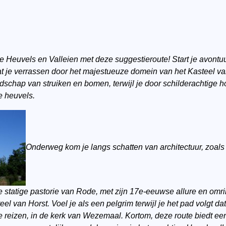
euvels en Valleien met deze suggestieroute! Start je avontuur 
t je verrassen door het majestueuze domein van het Kasteel va
dschap van struiken en bomen, terwijl je door schilderachtige h
 heuvels.
Onderweg kom je langs schatten van architectuur, zoal
statige pastorie van Rode, met zijn 17e-eeuwse allure en omrin
el van Horst. Voel je als een pelgrim terwijl je het pad volgt d
e reizen, in de kerk van Wezemaal. Kortom, deze route biedt een