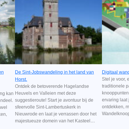
en
De Sint-Jobswandeling in het land van
Digitaal wan
Stel je voor
Horst.
traditionele 
Ontdek de betoverende Hagelandse
knooppunten.
Heuvels en Valleien met deze
ing kan
ervaring laat
suggestieroute! Start je avontuur bij de
endeel.
ontdekken, ma
sfeervolle Sint-Lambertuskerk in
owel
Wandelknoo
Nieuwrode en laat je verrassen door het
ken,
majestueuze domein van het Kasteel…