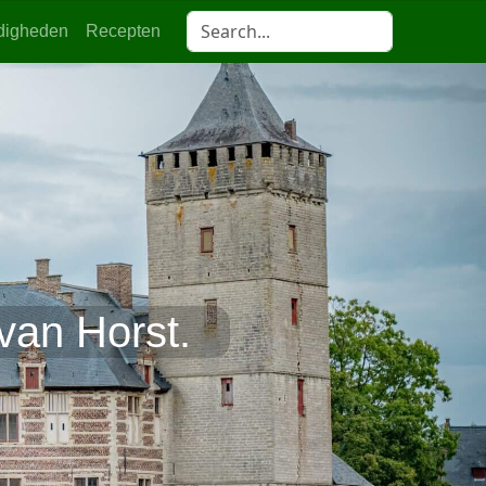
digheden
Recepten
van Horst.