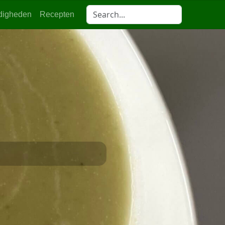
digheden
Recepten