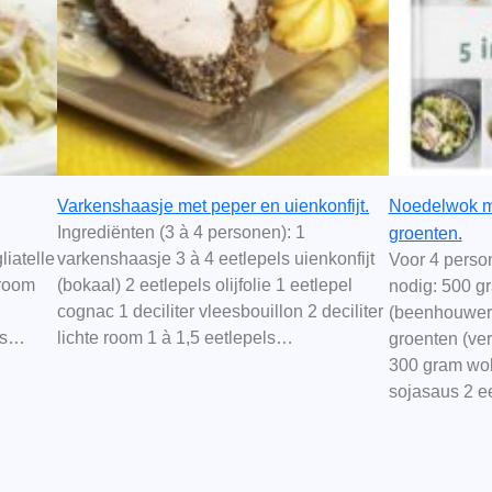
Varkenshaasje met peper en uienkonfijt.
Noedelwok me
Ingrediënten (3 à 4 personen): 1
groenten.
liatelle
varkenshaasje 3 à 4 eetlepels uienkonfijt
Voor 4 perso
 room
(bokaal) 2 eetlepels olijfolie 1 eetlepel
nodig: 500 g
cognac 1 deciliter vleesbouillon 2 deciliter
(beenhouweri
als…
lichte room 1 à 1,5 eetlepels…
groenten (ver
300 gram wok
sojasaus 2 e