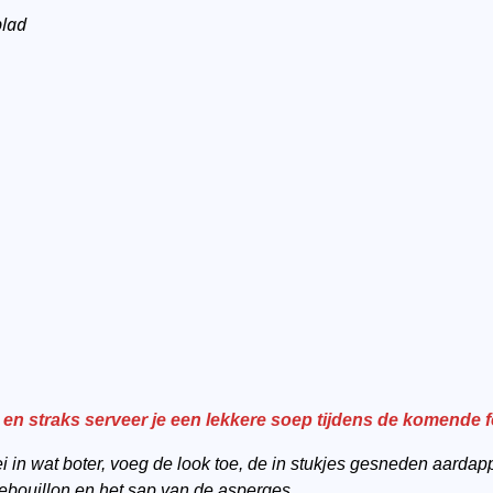
blad
 en straks serveer je een lekkere soep tijdens de komende 
i in wat boter, voeg de look toe, de in stukjes gesneden aardap
ebouillon en het sap van de asperges.