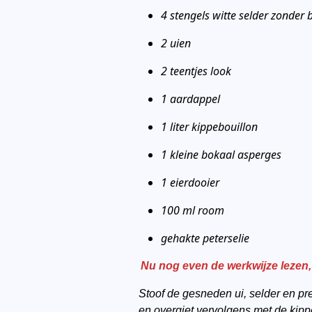
4 stengels witte selder zonder 
2 uien
2 teentjes look
1 aardappel
1 liter kippebouillon
1 kleine bokaal asperges
1 eierdooier
100 ml room
gehakte peterselie
Nu nog even de werkwijze lezen,
Stoof de gesneden ui, selder en pre
en overgiet vervolgens met de kipp