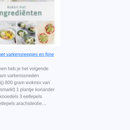
t varkensreepjes en fijne
nen heb je het volgende
ram varkenssneden
j) 800 gram wokmix van
smarkt) 1 plantje koriander
noedels 3 eetlepels
etlepels arachideolie…