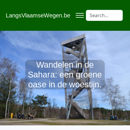
LangsVlaamseWegen.be
Wandelen in de
Sahara: een groene
oase in de woestijn.