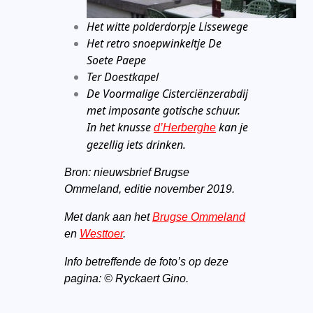
Het witte polderdorpje Lissewege
Het retro snoepwinkeltje De
Soete Paepe
Ter Doestkapel
De Voormalige Cisterciënzerabdij
met imposante gotische schuur.
In het knusse
kan je
d’Herberghe
gezellig iets drinken.
Bron: nieuwsbrief Brugse
Ommeland, editie november 2019.
Met dank aan het
Brugse Ommeland
en
Westtoer
.
Info betreffende de foto’s op deze
pagina: © Ryckaert Gino.