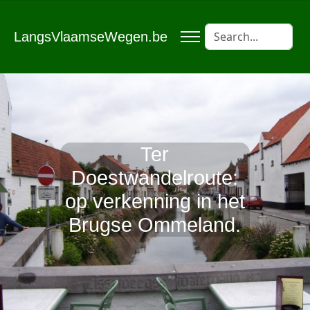
LangsVlaamseWegen.be
Ter
Doestwandelroute:
op verkenning in het
Brugse Ommeland.