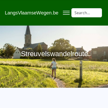
LangsVlaamseWegen.be
Streuvelswandelroute.