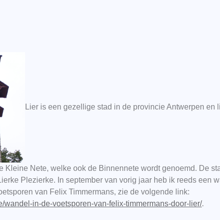
Lier is een gezellige stad in de provincie Antwerpen en
 Kleine Nete, welke ook de Binnennete wordt genoemd. De sta
ierke Plezierke. In september van vorig jaar heb ik reeds een
oetsporen van Felix Timmermans, zie de volgende link:
wandel-in-de-voetsporen-van-felix-timmermans-door-lier/
.