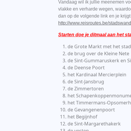
Vandaag wil ik jullie meenemen vo
vlakke en verharde wegen, waardoor 
dan op de volgende link en je krijg
http://www.reisroutes.be/stadswan
Starten doe je ditmaal aan het s
de Grote Markt met het stad
de brug over de Kleine Nete
de Sint-Gummaruskerk en Si
de Deense Poort
het Kardinaal Mercierplein
de Sint-Jansbrug
de Zimmertoren
het Schapenkoppenmonum
het Timmermans-Opsomerh
de Gevangenenpoort
het Begijnhof
de Sint-Margarethakerk
de vesten