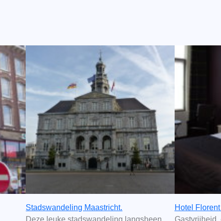
Stadswandeling Maastricht.
Hotel Florent 
Deze leuke stadswandeling langsheen
Gastvrijheid,