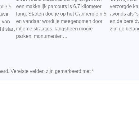
een makkelijk parcours is 6,7 kilometer
verzorgde kam
of 3,5
lang. Starten doe je op het Cannerplein 5
avonds als ’s
euwe
en vandaar wordt je meegenomen door
en de bereidw
 van
intieme straatjes, langsheen mooie
zijn de belan
t start
parken, monumenten…
eerd.
Vereiste velden zijn gemarkeerd met
*