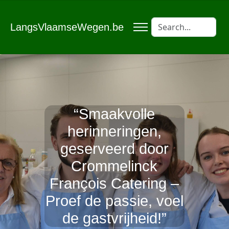
LangsVlaamseWegen.be
“Smaakvolle
herinneringen,
geserveerd door
Crommelinck
François Catering –
Proef de passie, voel
de gastvrijheid!”