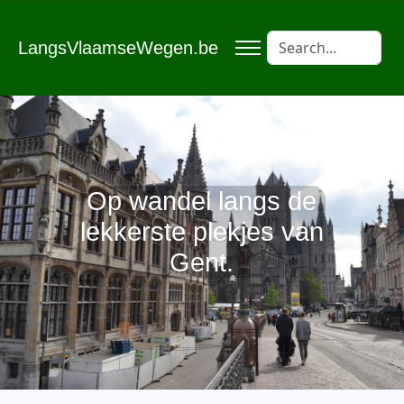
LangsVlaamseWegen.be
Op wandel langs de
lekkerste plekjes van
Gent.