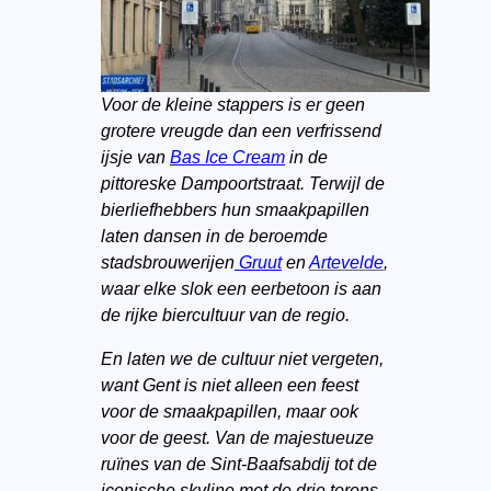
Voor de kleine stappers is er geen
grotere vreugde dan een verfrissend
ijsje van
Bas Ice Cream
in de
pittoreske Dampoortstraat. Terwijl de
bierliefhebbers hun smaakpapillen
laten dansen in de beroemde
stadsbrouwerijen
Gruut
en
Artevelde
,
waar elke slok een eerbetoon is aan
de rijke biercultuur van de regio.
En laten we de cultuur niet vergeten,
want Gent is niet alleen een feest
voor de smaakpapillen, maar ook
voor de geest. Van de majestueuze
ruïnes van de Sint-Baafsabdij tot de
iconische skyline met de drie torens