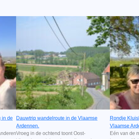
 in de
Dauwtrip wandelroute in de Vlaamse
Rondje Kluis
Ardennen.
Vlaamse Ard
anderen
Vroeg in de ochtend toont Oost-
Eén van de m