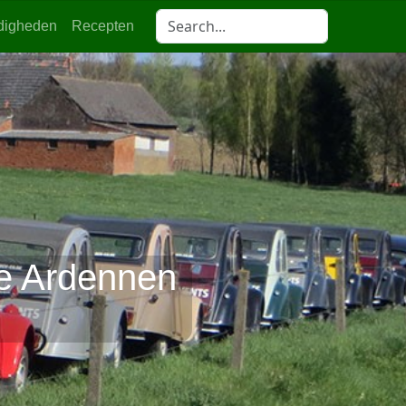
digheden
Recepten
e Ardennen