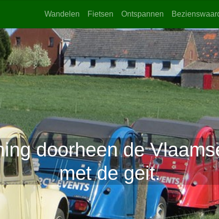
Wandelen
Fietsen
Ontspannen
Bezienswaar
ning doorheen de Vlaams
met de geit.