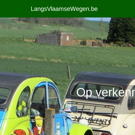
LangsVlaamseWegen.be
Op verken