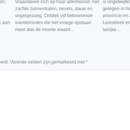
en;
Vlaanderen zich op haar allermooist: met
is ongetwijf
zachte zonnestralen, nevels, dauw en
gelegen in h
vogelgezang. Ontdek vijf betoverende
provincie en
k aan
wandelroutes die het vroege opstaan
Leiestreek en
meer dan de moeite waard…
talrijke…
eerd.
Vereiste velden zijn gemarkeerd met
*