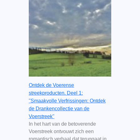
Ontdek de Voerense
streekproducten. Deel 1:
"Smaakvolle Verfrissingen: Ontdek
de Drankencollectie van de
Voerstreek"
In het hart van de betoverende
Voerstreek ontvouwt zich een
romantisch verhaal dat teruggaat in