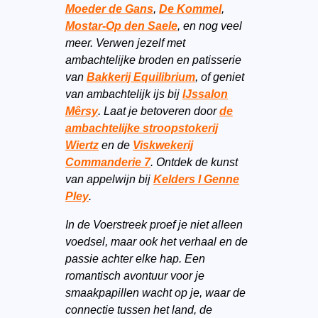
Moeder de Gans
,
De Kommel
,
Mostar-Op den Saele
, en nog veel
meer. Verwen jezelf met
ambachtelijke broden en patisserie
van
Bakkerij Equilibrium
, of geniet
van ambachtelijk ijs bij
IJssalon
Mêrsy
. Laat je betoveren door
de
ambachtelijke stroopstokerij
Wiertz
en de
Viskwekerij
Commanderie 7
. Ontdek de kunst
van appelwijn bij
Kelders I Genne
Pley
.
In de Voerstreek proef je niet alleen
voedsel, maar ook het verhaal en de
passie achter elke hap. Een
romantisch avontuur voor je
smaakpapillen wacht op je, waar de
connectie tussen het land, de