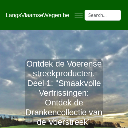
LangsVlaamseWegen.be
Ontdek de Voerense
streekproducten.
Deel 1: “Smaakvolle
Verfrissingen:
Ontdek de
Drankencollectie van
de Voerstreek”