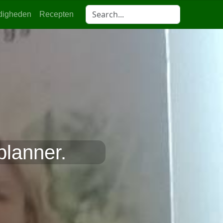
digheden
Recepten
planner.