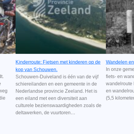
Kinderroute: Fietsen met kinderen op de
Wandelen en 
In onze geme
kop van Schouwen.
t.
fiets- en wan
Schouwen-Duiveland is één van de vijf
e
wandelroute E
schiereilanden en een gemeente in de
rweg
en wandelrou
Nederlandse provincie Zeeland. Het is
die
(5,5 kilomete
een eiland met een diversiteit aan
culturele bezienswaardigheden zoals de
deltawerken, de vuurtoren…