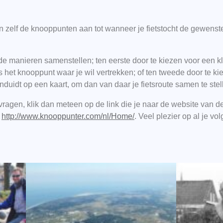
an zelf de knooppunten aan tot wanneer je fietstocht de gewenst
nde manieren samenstellen; ten eerste door te kiezen voor een k
ns het knooppunt waar je wil vertrekken; of ten tweede door te 
nduidt op een kaart, om dan van daar je fietsroute samen te stel
vragen, klik dan meteen op de link die je naar de website van d
:
http://www.knooppunter.com/nl/Home/
. Veel plezier op al je vo