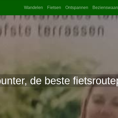
Wandelen
Fietsen
Ontspannen
Bezienswaar
nter, de beste fietsroute