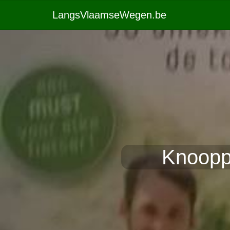
LangsVlaamseWegen.be
Knooppu