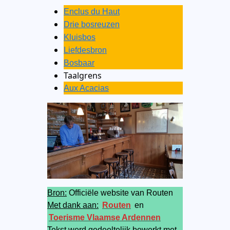
Enclus du Haut
Drie bosreuzen
Kluisbos
Liefdesbron
Bosbaar
Taalgrens
Aux Acacias
Bron:
Officiële website van Routen
Met dank aan:
Routen
en
Toerisme Vlaamse Ardennen
Tekst werd gedeeltelijk bewerkt met