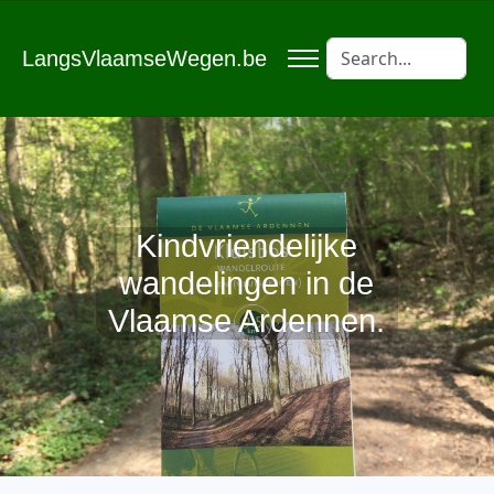
LangsVlaamseWegen.be
Kindvriendelijke
wandelingen in de
Vlaamse Ardennen.