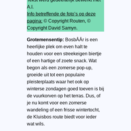
A.I.
Info betreffende de foto’s op deze
pagina:
© Copyright Routen, ©
Copyright David Samyn.
Grotemensentip:
BosbĀĀr is een
heerlijke plek om even halt te
houden voor een streekeigen biertje
of een hartige of zoete snack. Wat
begon als een zomerse pop-up,
groeide uit tot een populaire
pleisterplaats waar het ook op
winterse zondagen goed toeven is bij
de vuurkorven op het terras. Dus, of
je nu komt voor een zomerse
wandeling of een frisse wintertocht,
de Kluisbos route biedt voor ieder
wat wils.