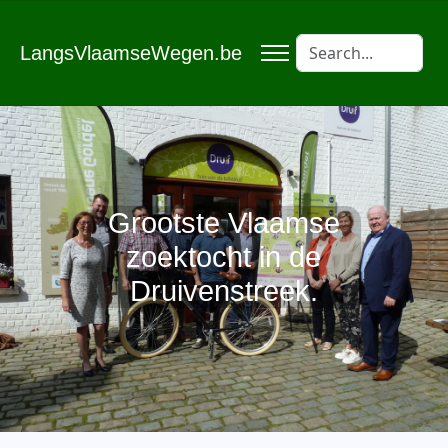
LangsVlaamseWegen.be
Grootste Vlaamse
zoektocht in de
Druivenstreek.