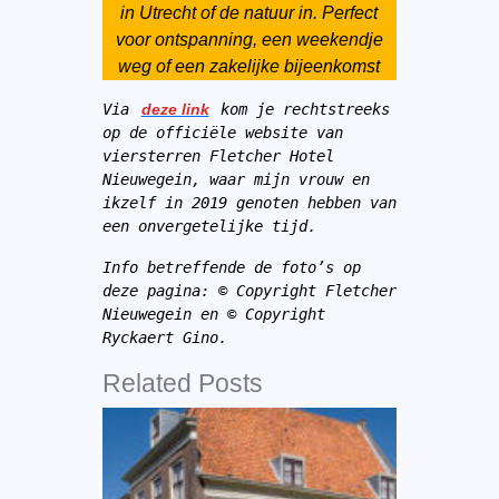
in Utrecht of de natuur in. Perfect
voor ontspanning, een weekendje
weg of een zakelijke bijeenkomst
Via 
deze link
 kom je rechtstreeks 
op de officiële website van 
viersterren Fletcher Hotel 
Nieuwegein, waar mijn vrouw en 
ikzelf in 2019 genoten hebben van 
een onvergetelijke tijd.
Info betreffende de foto’s op 
deze pagina: © Copyright Fletcher 
Nieuwegein en © Copyright
Ryckaert Gino.
Related Posts