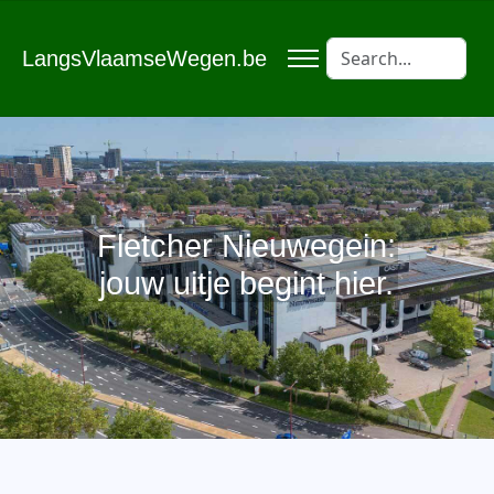
LangsVlaamseWegen.be
Fletcher Nieuwegein:
jouw uitje begint hier.