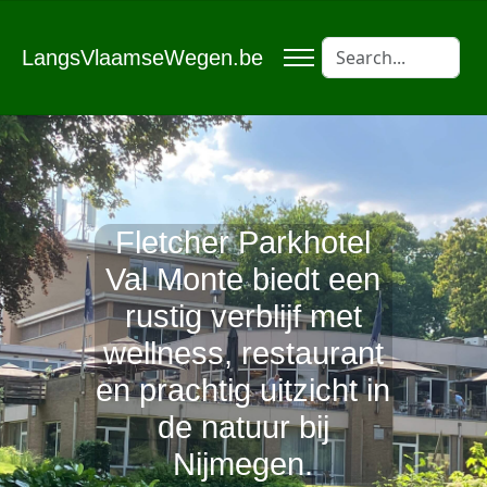
LangsVlaamseWegen.be
Fletcher Parkhotel
Val Monte biedt een
rustig verblijf met
wellness, restaurant
en prachtig uitzicht in
de natuur bij
Nijmegen.