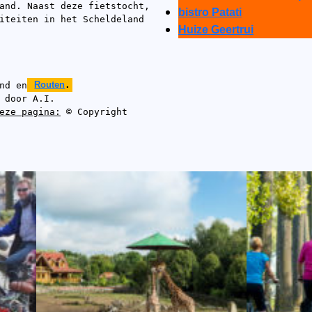
and. Naast deze fietstocht, 
bistro Patati
iteiten in het Scheldeland 
Huize Geertrui
nd en
Routen
.
 door A.I.
eze pagina:
 © Copyright 