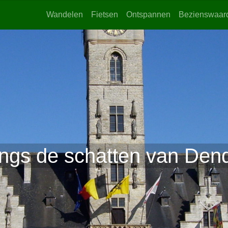
Wandelen
Fietsen
Ontspannen
Bezienswaar
angs de schatten van De