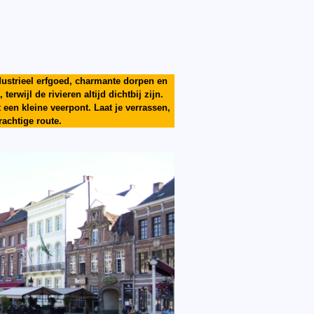
ndustrieel erfgoed, charmante dorpen en
wijl de rivieren altijd dichtbij zijn.
t een kleine veerpont. Laat je verrassen,
rachtige route.