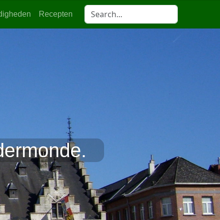
digheden
Recepten
ndermonde.