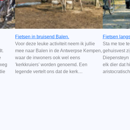
Fietsen in bruisend Balen.
Fietsen lang
Voor deze leuke activiteit neem ik jullie
Sta me toe te
t.
mee naar Balen in de Antwerpse Kempen,
gehuisvest zi
e
waar de inwoners ook wel eens
Diepensteyn 
rweg
'kerkkruiers' worden genoemd. Een
elk dier dat h
die
legende vertelt ons dat de kerk…
aristocratis