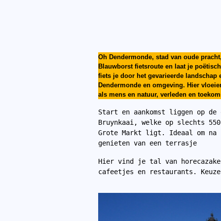
Oh Dendermonde, stad van oude pracht,
Blauwborst fietsroute en laat je poëtisc
fiets je door het gevarieerde landscha
Dendermonde en omgeving. Hier vloeie
als mens en natuur, verleden en toekom
Start en aankomst liggen op de 
Bruynkaai, welke op slechts 550
Grote Markt ligt. Ideaal om na 
genieten van een terrasje
Hier vind je tal van horecazake
cafeetjes en restaurants. Keuze