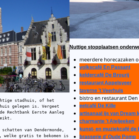
Nuttige stopplaatsen onderw
meerdere horecazaken o
volkscafé En Passant
keldercafé De Brourij
restaurant Appelsveer
taverne ’t Veerhuis
bistro en restaurant Den
htige stadhuis, of het 
eetcafé De Kille
huis gelegen is. Vergeet 
de Rechtbank Eerste Aanleg 
artisanaal ijs van Dream 
eikt.
charmante ’t Ateljeeken
kunst- en muziekcafé de 
 schatten van Dendermonde, 
,
 welke gratis te bekomen is 
brasserie d’ Oude Pomp