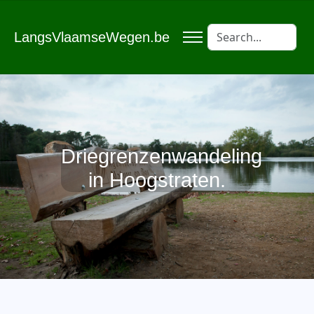
LangsVlaamseWegen.be
Driegrenzenwandeling
in Hoogstraten.