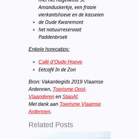
Amanduskerkje, een fraaie
vierkantshoeve en de kasseien
de Oude Kwaremont
het natuurreservaat
Paddenbroek
Enkele horecatips:
Café d’Oude Hoeve
Eetcafé In de Zon
Bron: Vakantiegids 2019 Vlaamse
Ardennen,
Toerisme Oost-
Vlaanderen
en
StapAf
.
Met dank aan
Toerisme Vlaamse
Ardennen
.
Related Posts