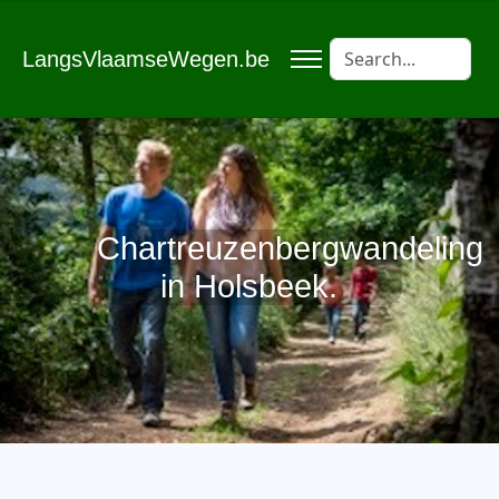
LangsVlaamseWegen.be
Chartreuzenbergwandeling
in Holsbeek.