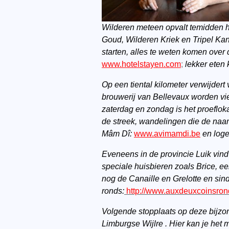
Wilderen meteen opvalt temidden h
Goud,
Wilderen Kriek en Tripel Ka
starten, alles te weten komen over
www.hotelstayen.com
;
lekker eten 
Op een tiental kilometer verwijder
brouwerij van Bellevaux worden vi
zaterdag en zondag is het proeflok
de streek, wandelingen die de naam
Mâm Dî:
www.avimamdi.be
en log
Eveneens in de provincie Luik vind 
speciale huisbieren zoals Brice, e
nog de Canaille en Grelotte en sin
ronds:
http://www.auxdeuxcoinsro
Volgende stopplaats op deze bijzon
Limburgse Wijlre . Hier kan je het