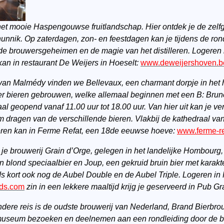
et mooie Haspengouwse fruitlandschap. Hier ontdek je de zelf
nunnik. Op zaterdagen, zon- en feestdagen kan je tijdens de ro
 de brouwersgeheimen en de magie van het distilleren. Logeren k
kan in restaurant De Weijers in Hoeselt:
www.deweijershoven.b
t van Malmédy vinden we Bellevaux, een charmant dorpje in het 
er bieren gebrouwen, welke allemaal beginnen met een B: Brun
aal geopend vanaf 11.00 uur tot 18.00 uur. Van hier uit kan je 
 dragen van de verschillende bieren. Vlakbij de kathedraal van
eren kan in Ferme Refat, een 18de eeuwse hoeve:
www.ferme-re
je brouwerij Grain d’Orge, gelegen in het landelijke Hombourg, 
en blond speciaalbier en Joup, een gekruid bruin bier met karak
ds kort ook nog de Aubel Double en de Aubel Triple. Logeren i
nds.com
zin in een lekkere maaltijd krijg je geserveerd in Pub G
dere reis is de oudste brouwerij van Nederland, Brand Bierbrou
 museum bezoeken en deelnemen aan een rondleiding door de brou