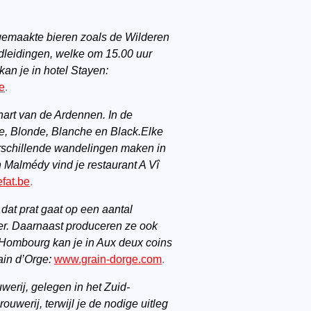
gemaakte bieren zoals de Wilderen
ndleidingen, welke om 15.00 uur
an je in hotel Stayen:
e
.
hart van de Ardennen. In de
e, Blonde, Blanche en Black.Elke
verschillende wandelingen maken in
 Malmédy vind je restaurant A Vî
fat.be
.
dat prat gaat op een aantal
ter. Daarnaast produceren ze ook
n Hombourg kan je in Aux deux coins
rain d’Orge:
www.grain-dorge.com
.
werij, gelegen in het Zuid-
werij, terwijl je de nodige uitleg