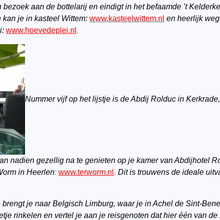
en bezoek aan de bottelarij en eindigt in het befaamde ’t Kelderk
kan je in kasteel Wittem:
www.kasteelwittem.nl
en heerlijk we
i:
www.hoevedeplei.nl
.
Nummer vijf op het lijstje is de Abdij Rolduc in Kerkrade
an nadien gezellig na te genieten op je kamer van Abdijhotel R
 Worm in Heerlen
:
www.terworm.nl
.
Dit is trouwens de ideale uit
je brengt je naar Belgisch Limburg, waar je in Achel de Sint-Ben
tje rinkelen en vertel je aan je reisgenoten dat hier één van de 