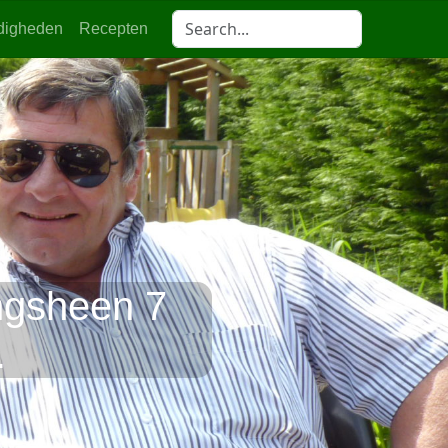
digheden
Recepten
angsheen 7
.