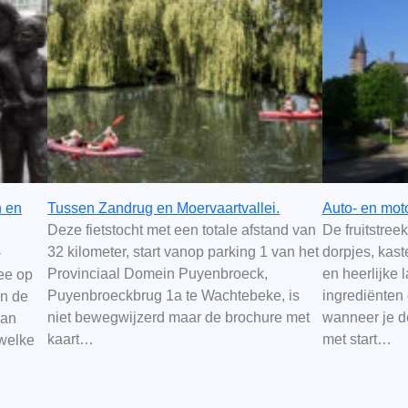
n en
Tussen Zandrug en Moervaartvallei.
Auto- en mot
Deze fietstocht met een totale afstand van
De fruitstree
32 kilometer, start vanop parking 1 van het
dorpjes, kast
-
Provinciaal Domein Puyenbroeck,
en heerlijke 
ee op
Puyenbroeckbrug 1a te Wachtebeke, is
ingrediënten 
en de
niet bewegwijzerd maar de brochure met
wanneer je d
van
kaart…
met start…
welke