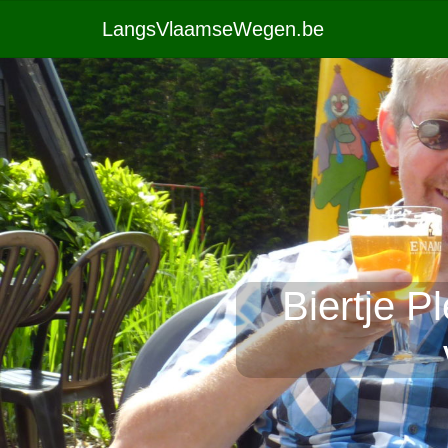
LangsVlaamseWegen.be
Biertje P