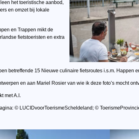
leen het toeristische aanbod,
rs en omzet bij lokale
ppen en Trappen mikt de
andse fietstoeristen en extra
pen betreffende 15 Nieuwe culinaire fietsroutes i.s.m. Happen 
ntwerpen en aan Mariel Rosier van wie ik deze foto’s mocht on
t met A.I.
ze pagina: © LUCIDvoorToerismeScheldeland; © ToerismeProvinc