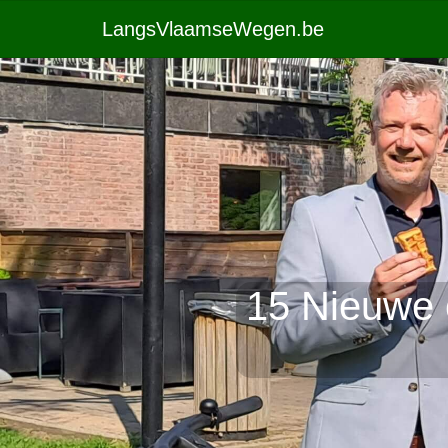
LangsVlaamseWegen.be
15 Nieuwe c