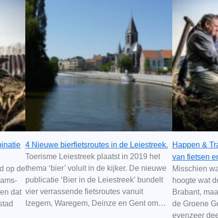
inatie
4 Nieuwe bierfietsroutes in de Leiestreek.
Happen & Tra
Toerisme Leiestreek plaatst in 2019 het
van fietsen e
thema ‘bier’ voluit in de kijker. De nieuwe
ed op de
Misschien wa
publicatie ‘Bier in de Leiestreek’ bundelt
aams-
hoogte wat d
vier verrassende fietsroutes vanuit
ren dat
Brabant, maar
Izegem, Waregem, Deinze en Gent om…
stad
de Groene Go
evenzeer de