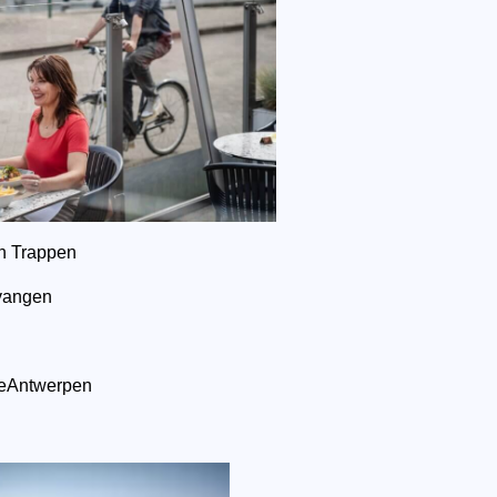
en Trappen
tvangen
ieAntwerpen