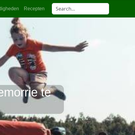
digheden
Recepten
morrie te