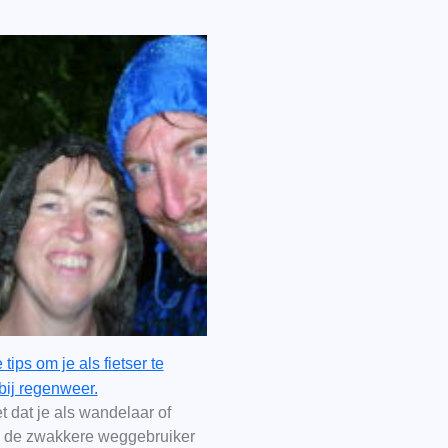
tips om je als fietser te
ij regenweer.
 dat je als wandelaar of
ds de zwakkere weggebruiker