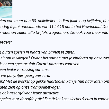
en van meer dan 50 activiteiten. Indien jullie nog twijfelen, dan
ondag 9 juni aanstaande van 11 tot 18 uur in het Provinciaal 
edenen zullen alle twijfels wegnemen. Zie ook voor meer info 
regels:
buiten spelen in plaats van binnen te zitten.
 voelt om te vliegen? Ervaar het samen met je kinderen op onze z
is er een spectaculair Gocart-parcours voorzien.
e een leuke verrassing van ons.
 we ponyritjes georganiseerd.
ek? Met de workshop gekke haartooien kan je hun haar laten omt
 laten zien op onze trampolinewagen.
 ook gezorgd voor leuke attracties .
 spelen voor dezelfde prijs! Een ticket kost slechts 5 euro in voo