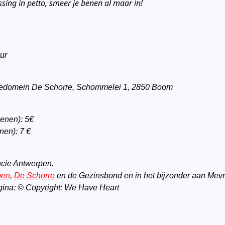
sing in petto, smeer je benen al maar in!
ur
tiedomein De Schorre, Schommelei 1, 2850 Boom
senen): 5€
nen): 7 €
ncie Antwerpen.
pen
,
De Schorre
en de Gezinsbond en in het bijzonder aan Me
agina: © Copyright: We Have Heart