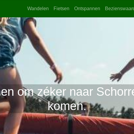
Wandelen
Fietsen
Ontspannen
Bezienswaar
en om zéker naar Schorre
komen.