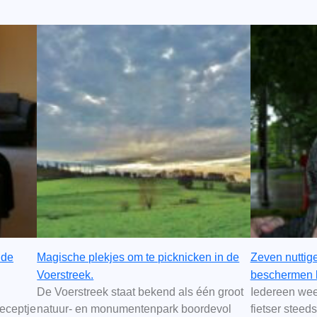
 de
Magische plekjes om te picknicken in de
Zeven nuttige 
Voerstreek.
beschermen b
De Voerstreek staat bekend als één groot
Iedereen weet
receptje
natuur- en monumentenpark boordevol
fietser stee