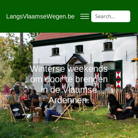
LangsVlaamseWegen.be
Winterse weekends
om door te brengen
in de Vlaamse
Ardennen.