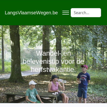
LangsVlaamseWegen.be
Wandel- en
belevenistip voor de
herfstvakantie.