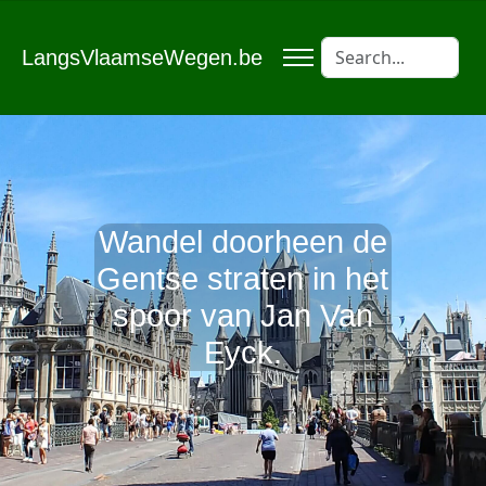
LangsVlaamseWegen.be
Wandel doorheen de
Gentse straten in het
spoor van Jan Van
Eyck.