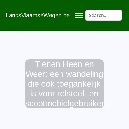
LangsVlaamseWegen.be
Tienen Heen en
Weer: een wandeling
die ook toegankelijk
is voor rolstoel- en
scootmobielgebruikers.