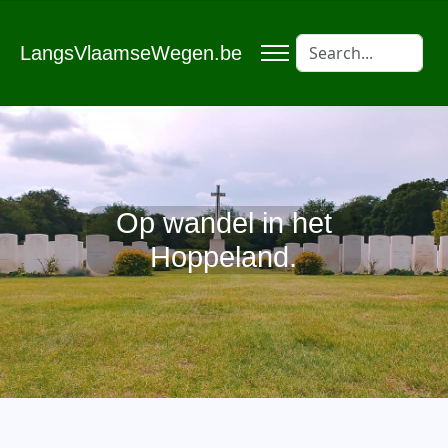
LangsVlaamseWegen.be
Op wandel in het
Hoppeland.