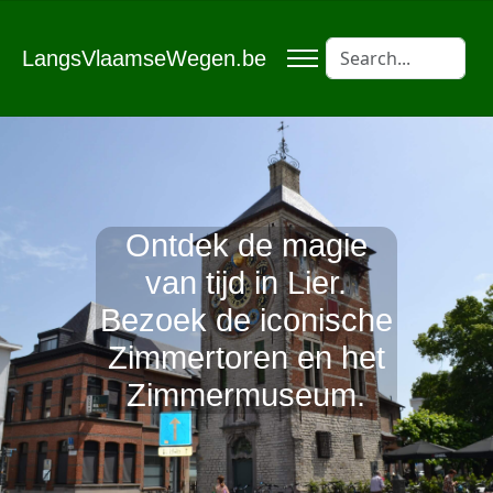
LangsVlaamseWegen.be
Ontdek de magie
van tijd in Lier.
Bezoek de iconische
Zimmertoren en het
Zimmermuseum.