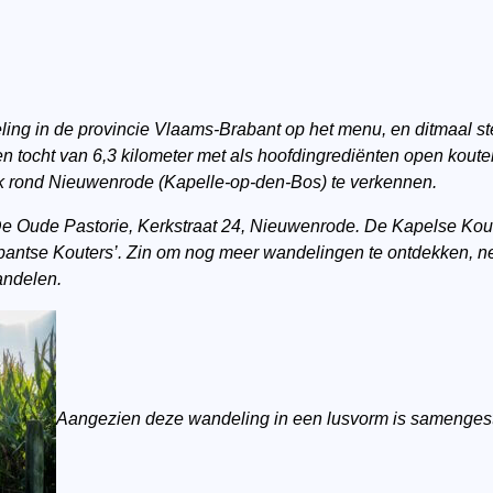
ing in de provincie Vlaams-Brabant op het menu, en ditmaal st
en tocht van 6,3 kilometer met als hoofdingrediënten open koute
k rond Nieuwenrode (Kapelle-op-den-Bos) te verkennen.
e Oude Pastorie, Kerkstraat 24, Nieuwenrode. De Kapelse Kou
abantse Kouters’. Zin om nog meer wandelingen te ontdekken, n
ndelen.
Aangezien deze wandeling in een lusvorm is samengest