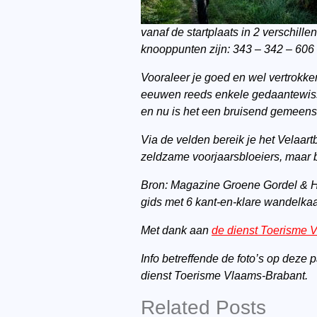
vanaf de startplaats in 2 verschill
knooppunten zijn: 343 – 342 – 606
Vooraleer je goed en wel vertrokk
eeuwen reeds enkele gedaantewisse
en nu is het een bruisend gemeen
Via de velden bereik je het Velaart
zeldzame voorjaarsbloeiers, maar b
Bron: Magazine Groene Gordel & Ha
gids met 6 kant-en-klare wandelkaa
Met dank aan
de dienst Toerisme 
Info betreffende de foto’s op deze
dienst Toerisme Vlaams-Brabant.
Related Posts