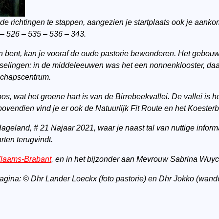
ende richtingen te stappen, aangezien je startplaats ook je aanko
 – 526 – 535 – 536 – 343.
en bent, kan je vooraf de oude pastorie bewonderen. Het gebo
lingen: in de middeleeuwen was het een nonnenklooster, daarn
schapscentrum.
bos, wat het groene hart is van de Birrebeekvallei. De vallei is 
ovendien vind je er ook de Natuurlijk Fit Route en het Koester
geland, # 21 Najaar 2021, waar je naast tal van nuttige infor
rten terugvindt.
Vlaams-Brabant
,
en in het bijzonder aan Mevrouw Sabrina Wuyc
 pagina: © Dhr Lander Loeckx (foto pastorie) en Dhr Jokko (wan