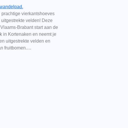
ewandelpad.
 prachtige vierkantshoeves
 uitgestrekte velden! Deze
 Vlaams-Brabant start aan de
k in Kortenaken en neemt je
n uitgestrekte velden en
van fruitbomen.…