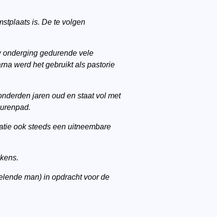
mstplaats is. De te volgen
uw onderging gedurende vele
a werd het gebruikt als pastorie
honderden jaren oud en staat vol met
burenpad.
matie ook steeds een uitneembare
kens.
delende man) in opdracht voor de