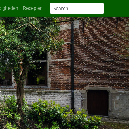
digheden
Recepten
.