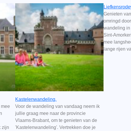
Liefkensrod
Genieten van
omringd door
wandeling in
Sint-Amorker
mee langshee
lange rijen 
Kastelenwandeling.
e mee
Voor de wandeling van vandaag neem ik
n
jullie graag mee naar de provincie
Vlaams-Brabant, om te genieten van de
 zijn
'Kastelenwandeling'. Vertrekken doe je