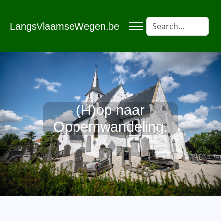
LangsVlaamseWegen.be
(H)op naar
Oppemwandeling.