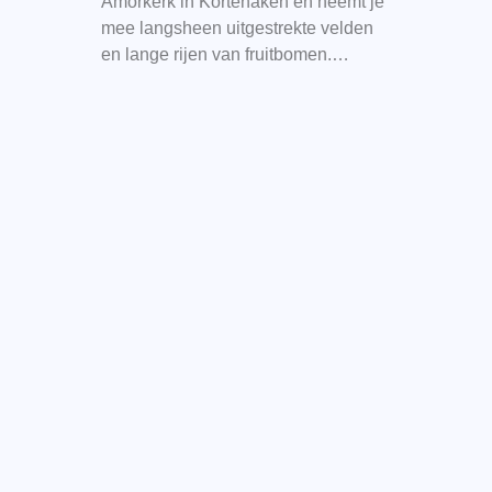
Amorkerk in Kortenaken en neemt je
mee langsheen uitgestrekte velden
en lange rijen van fruitbomen.…