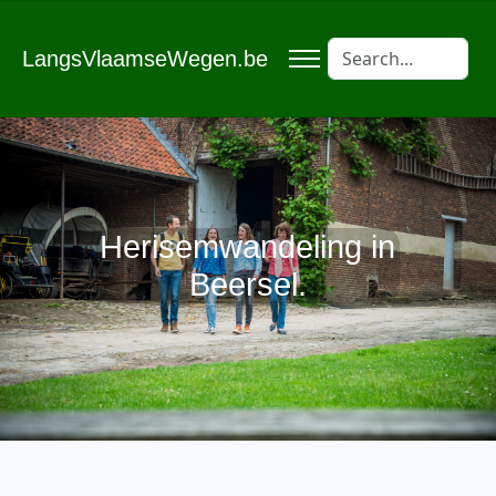
LangsVlaamseWegen.be
Herisemwandeling in
Beersel.