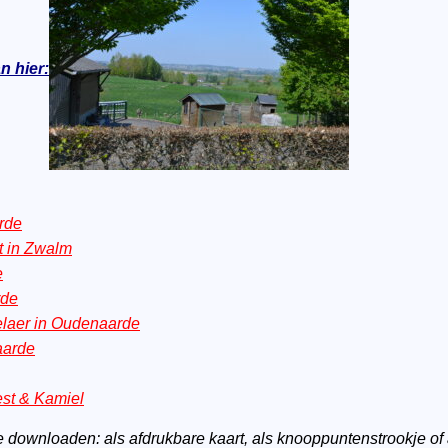
n hier:
rde
t in Zwalm
e
rde
laer in Oudenaarde
aarde
st & Kamiel
 downloaden: als afdrukbare kaart, als knooppuntenstrookje of