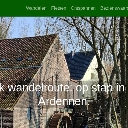
Wandelen
Fietsen
Ontspannen
Bezienswaar
 wandelroute: op stap in
Ardennen.