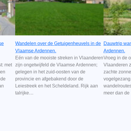
se
Wandelen over de Getuigenheuvels in de
Dauwtrip wan
Vlaamse Ardennen.
Ardennen.
Eén van de mooiste streken in Vlaanderen
Vroeg in de o
t: met
zijn ongetwijfeld de Vlaamse Ardennen;
Vlaanderen zi
 en
gelegen in het zuid-oosten van de
zachte zonne
nde
provincie en afgebakend door de
vogelgezang.
an
Leiestreek en het Scheldeland. Rijk aan
wandelroutes
talrijke…
meer dan de