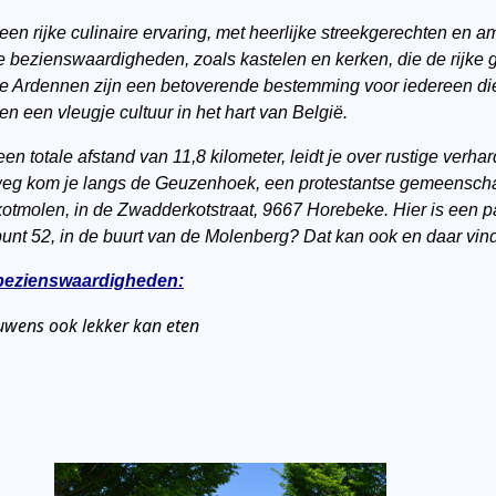
 rijke culinaire ervaring, met heerlijke streekgerechten en a
he bezienswaardigheden, zoals kastelen en kerken, die de rijke 
 Ardennen zijn een betoverende bestemming voor iedereen die 
n een vleugje cultuur in het hart van België.
n totale afstand van 11,8 kilometer, leidt je over rustige verh
g kom je langs de Geuzenhoek, een protestantse gemeenscha
molen, in de Zwadderkotstraat, 9667 Horebeke. Hier is een par
oppunt 52, in de buurt van de Molenberg? Dat kan ook en daar vi
bezienswaardigheden:
uwens ook lekker kan eten