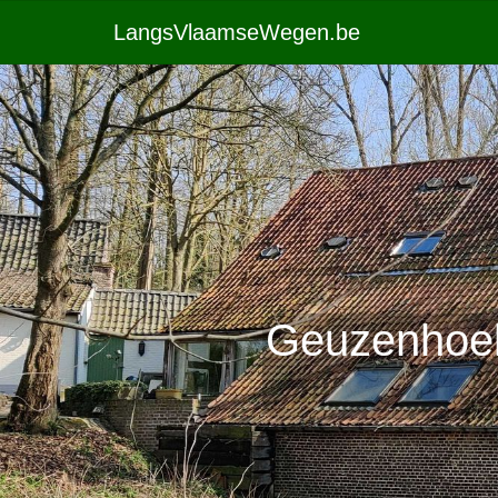
LangsVlaamseWegen.be
Geuzenhoek