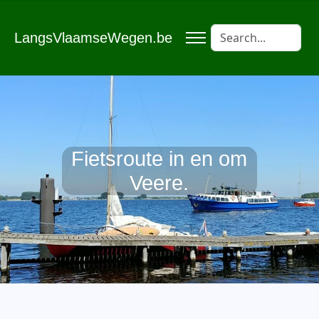
LangsVlaamseWegen.be
Fietsroute in en om
Veere.