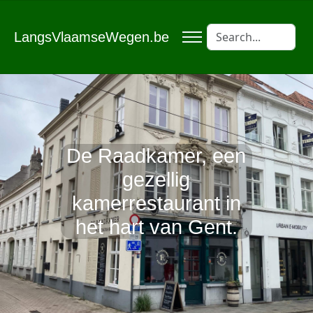
LangsVlaamseWegen.be
De Raadkamer, een
gezellig
kamerrestaurant in
het hart van Gent.