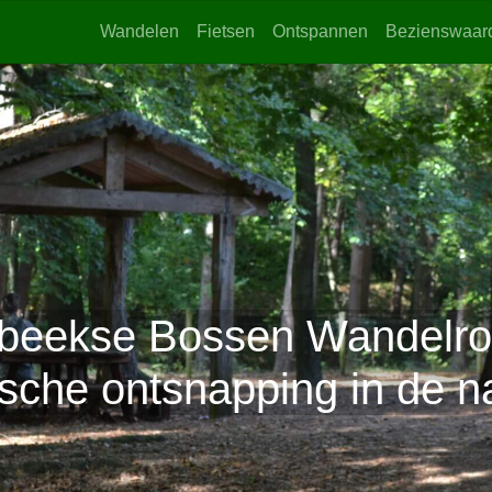
Wandelen
Fietsen
Ontspannen
Bezienswaar
eekse Bossen Wandelro
sche ontsnapping in de na