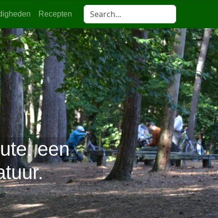
digheden
Recepten
ute: een
tuur.