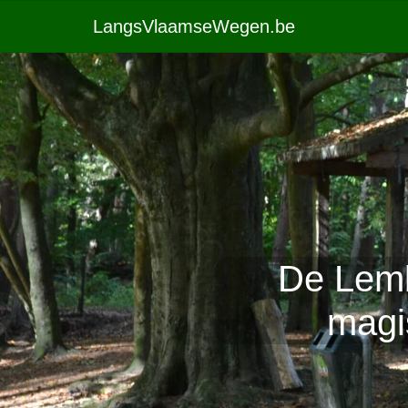
LangsVlaamseWegen.be
De Lemb
magi