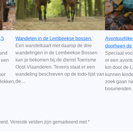
,5
Wandelen in de Lembeekse bossen.
Avontuurlijk
Een wandelkaart met daarop de drie
doorheen de
wandelingen in de Lembeekse Bossen
land
Speciaal voo
kan je bekomen bij de dienst Toerisme
 een
er een avontu
Oost-Vlaanderen. Tevens staat er een
km door de 
wandeling beschreven op de todo-lijst van
oor
kunnen kinde
de…
plekken,
zoek gaan na
bosvrienden
eerd.
Vereiste velden zijn gemarkeerd met
*