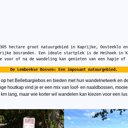
305 hectare groot natuurgebied in Kaprijke, Oosteeklo en
rijke bosranden. Een ideale startplek is de Heihoek in K
e voor of na de wandeling kan genieten van een hapje of 
De Lembeekse Bossen: Een imposant natuurgebied.
op het Bellebargiebos en bieden met hun wandelnetwerk en de
e houtkap vind je er een mix van loof- en naaldbossen, mooie
6 km lang, maar wie korter wil wandelen kan kiezen voor een l