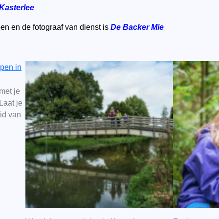
Kasterlee
n en de fotograaf van dienst is
De Backer Mie
pen in
 met je
Laat je
id van