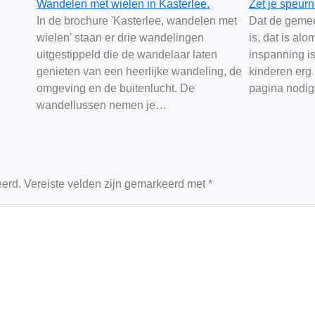
Wandelen met wielen in Kasterlee.
Zet je speurn
In de brochure 'Kasterlee, wandelen met
Dat de gemee
wielen' staan er drie wandelingen
is, dat is al
uitgestippeld die de wandelaar laten
inspanning is
genieten van een heerlijke wandeling, de
kinderen erg
omgeving en de buitenlucht. De
pagina nodi
wandellussen nemen je…
eerd.
Vereiste velden zijn gemarkeerd met
*