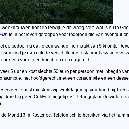
de wenkbrauwen fronzen terwijl je de vraag stelt: wat is nu in 
iFun
is in het leven geroepen voor iedereen die van avontuur en
t de bedoeling dat je een wandeling maakt van 5 kilomter, terw
ssen vind je dan ook de verschillende restaurants waar je ver
 door een voor-, een hoofd- en een nagerecht.
eer 5 uur en kost slechts 50 euro per persoon met inbegrip van
 consumptie, het hoofdgerecht met een consumptie en een dessert
 reserveer je best minstens vijf werkdagen op voorhand bij Toer
 dinsdag geen CuliFun mogelijk is. Belangrijk om te weten is 
.
 de Markt 13 in Kasterlee. Telefonisch te bereiken via het numme