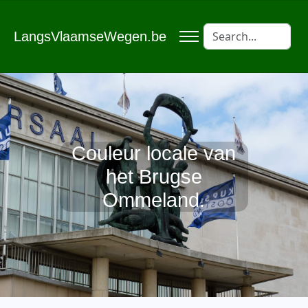
LangsVlaamseWegen.be
Couleur locale van
het Brugse
Ommeland.