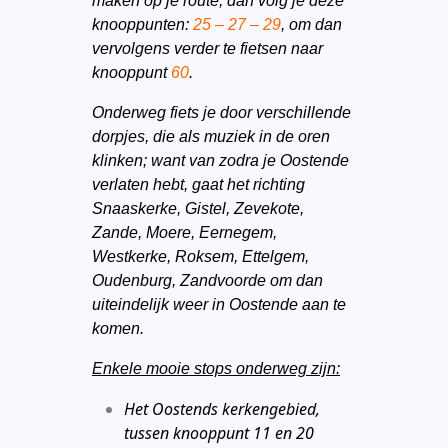
maken op je route, dan volg je deze
knooppunten:
25 – 27 – 29
, om dan
vervolgens verder te fietsen naar
knooppunt
60
.
Onderweg fiets je door verschillende
dorpjes, die als muziek in de oren
klinken; want van zodra je Oostende
verlaten hebt, gaat het richting
Snaaskerke, Gistel, Zevekote,
Zande, Moere, Eernegem,
Westkerke, Roksem, Ettelgem,
Oudenburg, Zandvoorde om dan
uiteindelijk weer in Oostende aan te
komen.
Enkele mooie stops onderweg zijn:
Het Oostends
kerkengebied
,
tussen knooppunt 11 en 20