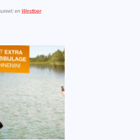
sureel; en
Westtoer
.