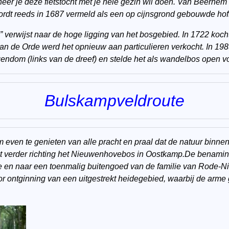
neer je deze fietstocht met je hele gezin wil doen. Van Beernem
ordt reeds in 1687 vermeld als een op cijnsgrond gebouwde hof
verwijst naar de hoge ligging van het bosgebied. In 1722 koc
an de Orde werd het opnieuw aan particulieren verkocht. In 19
gendom (links van de dreef) en stelde het als wandelbos open vo
Bulskampveldroute
even te genieten van alle pracht en praal dat de natuur binnen 
cht verder richting het Nieuwenhovebos in Oostkamp.De benamin
e en naar een toenmalig buitengoed van de familie van Rode-
or ontginning van een uitgestrekt heidegebied, waarbij de arm