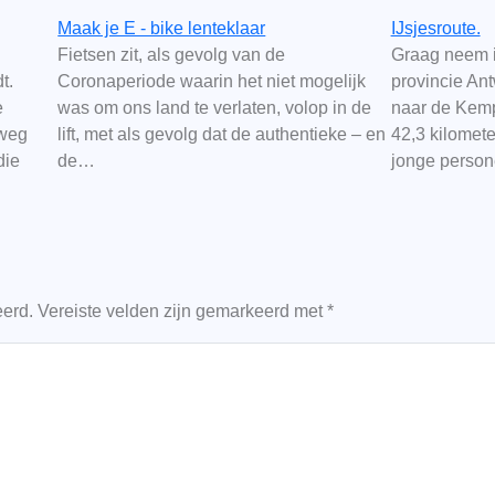
Maak je E - bike lenteklaar
IJsjesroute.
Fietsen zit, als gevolg van de
Graag neem i
t.
Coronaperiode waarin het niet mogelijk
provincie An
e
was om ons land te verlaten, volop in de
naar de Kemp
rweg
lift, met als gevolg dat de authentieke – en
42,3 kilomete
die
de…
jonge perso
eerd.
Vereiste velden zijn gemarkeerd met
*