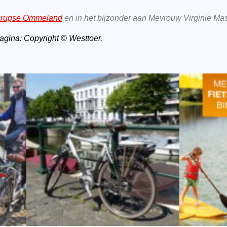
 Brugse Ommeland
en in het bijzonder aan Mevrouw Virginie Ma
pagina: Copyright © Westtoer.