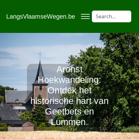
LangsVlaamseWegen.be
Aronst
Hoekwandeling:
Ontdek het
historische hart van
Geetbets en
Lummen.