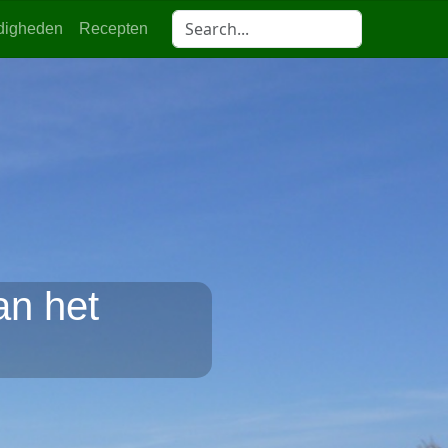
digheden
Recepten
an het