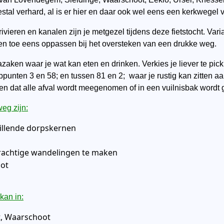
tal verhard, al is er hier en daar ook wel eens een kerkwegel v
vieren en kanalen zijn je metgezel tijdens deze fietstocht. Vari
f en toe eens oppassen bij het oversteken van een drukke weg.
aken waar je wat kan eten en drinken. Verkies je liever te pick
unten 3 en 58; en tussen 81 en 2; waar je rustig kan zitten aan
gen dat alle afval wordt meegenomen of in een vuilnisbak wordt 
eg zijn:
illende dorpskernen
prachtige wandelingen te maken
oot
kan in:
, Waarschoot