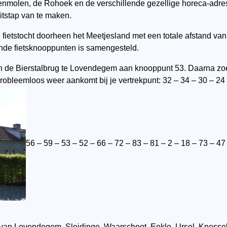
nmolen, de Rohoek en de verschillende gezellige horeca-adresje
itstap van te maken.
fietstocht doorheen het Meetjesland met een totale afstand van 
ende fietsknooppunten is samengesteld.
d van de Bierstalbrug te Lovendegem aan knooppunt 53. Daarna 
robleemloos weer aankomt bij je vertrekpunt: 32 – 34 – 30 – 24 
56 – 59 – 53 – 52 – 66 – 72 – 83 – 81 – 2 – 18 – 73 – 47 
 van Lovendegem, Sleidinge, Waarschoot, Eeklo, Ursel, Knesse