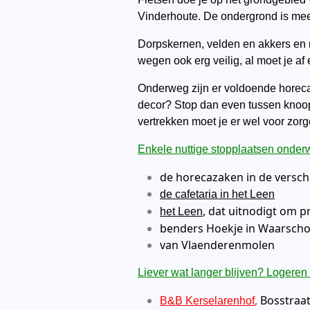
Vinderhoute. De ondergrond is mees
Dorpskernen, velden en akkers en ri
wegen ook erg veilig, al moet je a
Onderweg zijn er voldoende horecaz
decor? Stop dan even tussen knoopp
vertrekken moet je er wel voor zor
Enkele nuttige stopplaatsen onderw
de horecazaken in de versch
de cafetaria in het Leen
, dat uitnodigt om 
het Leen
benders Hoekje in Waarsch
van Vlaenderenmolen
Liever wat langer blijven? Logeren 
,
Bosstraat
B&B Kerselarenhof