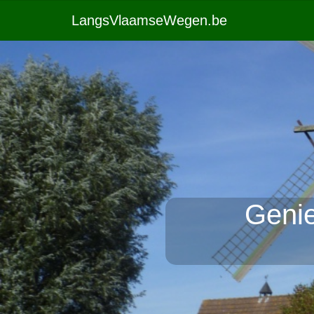
LangsVlaamseWegen.be
Genie