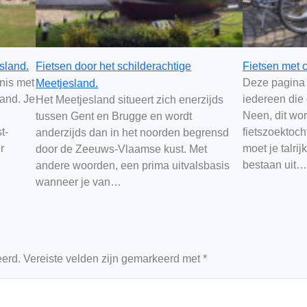
esland.
Fietsen door het schilderachtige
Fietsen met c
nnis met
Deze pagina 
Meetjesland.
land. Je
iedereen die 
Het Meetjesland situeert zich enerzijds
Neen, dit wor
tussen Gent en Brugge en wordt
t-
fietszoektoc
anderzijds dan in het noorden begrensd
r
moet je talri
door de Zeeuws-Vlaamse kust. Met
bestaan uit…
andere woorden, een prima uitvalsbasis
wanneer je van…
eerd.
Vereiste velden zijn gemarkeerd met
*