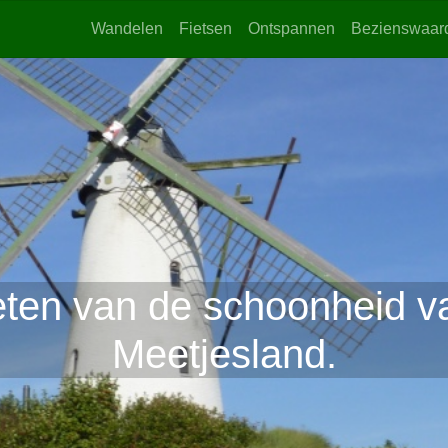
Wandelen
Fietsen
Ontspannen
Bezienswaar
ten van de schoonheid v
Meetjesland.