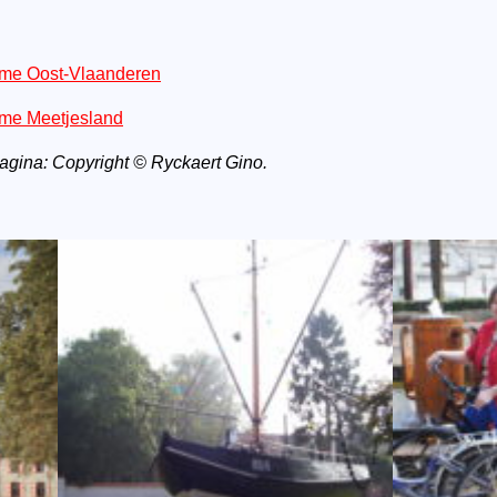
isme Oost-Vlaanderen
sme Meetjesland
pagina: Copyright © Ryckaert Gino.