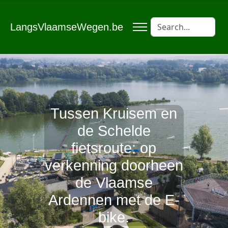
LangsVlaamseWegen.be
Tussen Kruisem en
de Schelde
fietsroute: op
verkenning doorheen
de Vlaamse
Ardennen met de E-
bike.